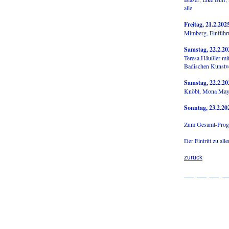
alle
Freitag, 21.2.202
Mimberg, Einführun
Samstag, 22.2.20
Teresa Häußler mi
Badischen Kunstv
Samstag, 22.2.20
Knöbl, Mona Mayer
Sonntag, 23.2.20
Zum Gesamt-Progr
Der Eintritt zu all
zurück