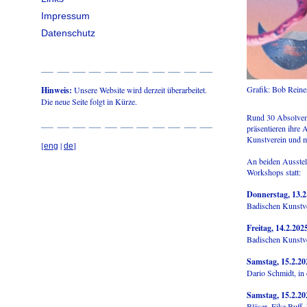
Impressum
Datenschutz
Grafik: Bob Reiner
Hinweis:
Unsere Website wird derzeit überarbeitet.
Die neue Seite folgt in Kürze.
Rund 30 Absolvent
präsentieren ihre 
Kunstverein und m
[
|
]
eng
de
An beiden Ausstel
Workshops statt:
Donnerstag, 13.2
Badischen Kunstv
Freitag, 14.2.202
Badischen Kunstv
Samstag, 15.2.20
Dario Schmidt, in d
Samstag, 15.2.20
Bläser, Eike Buff,