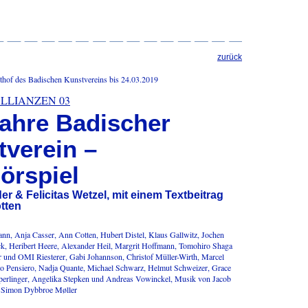
zurück
chthof des Badischen Kunstvereins bis 24.03.2019
/ ALLIANZEN 03
Jahre Badischer
tverein –
örspiel
er & Felicitas Wetzel, mit einem Textbeitrag
tten
n, Anja Casser, Ann Cotten, Hubert Distel, Klaus Gallwitz, Jochen
k, Heribert Heere, Alexander Heil, Margrit Hoffmann, Tomohiro Shaga
er und OMI Riesterer, Gabi Johannson, Christof Müller-Wirth, Marcel
 Pensiero, Nadja Quante, Michael Schwarz, Helmut Schweizer, Grace
erlinger, Angelika Stepken und Andreas Vowinckel, Musik von Jacob
 Simon Dybbroe Møller