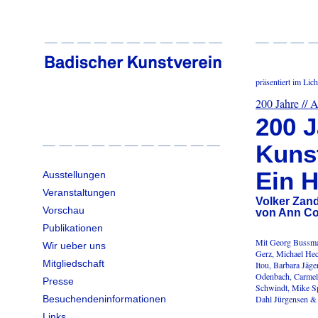
präsentiert im Li
200 Jahre /
200 
Kuns
Ein H
Ausstellungen
Veranstaltungen
Volker Zand
Vorschau
von Ann Co
Publikationen
Mit Georg Bussman
Wir ueber uns
Gerz, Michael Hec
Mitgliedschaft
Itou, Barbara Jäg
Odenbach, Carmelo
Presse
Schwindt, Mike Sp
Besuchendeninformationen
Dahl Jürgensen &
Links