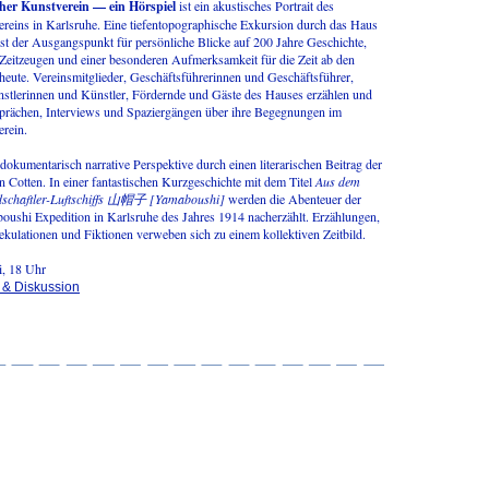
her Kunstverein — ein Hörspiel
ist ein akustisches Portrait des
reins in Karlsruhe. Eine tiefentopographische Exkursion durch das Haus
ist der Ausgangspunkt für persönliche Blicke auf 200 Jahre Geschichte,
 Zeitzeugen und einer besonderen Aufmerksamkeit für die Zeit ab den
heute. Vereinsmitglieder, Geschäftsführerinnen und Geschäftsführer,
nstlerinnen und Künstler, Fördernde und Gäste des Hauses erzählen und
esprächen, Interviews und Spaziergängen über ihre Begegnungen im
rein.
 dokumentarisch narrative Perspektive durch einen literarischen Beitrag der
nn Cotten. In einer fantastischen Kurzgeschichte mit dem Titel
Aus dem
schaftler-Luftschiffs 山帽子 [Yamaboushi]
werden die Abenteuer der
oushi Expedition in Karlsruhe des Jahres 1914 nacherzählt. Erzählungen,
kulationen und Fiktionen verweben sich zu einem kollektiven Zeitbild.
i, 18 Uhr
g & Diskussion