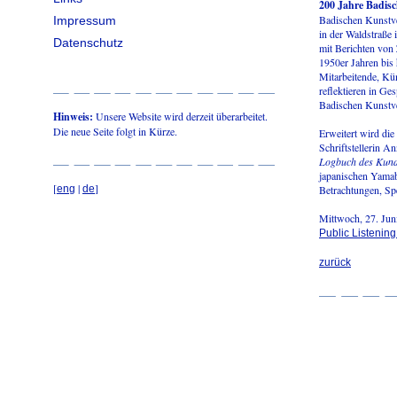
200 Jahre Badisc
Badischen Kunstve
Impressum
in der Waldstraße 
Datenschutz
mit Berichten von
1950er Jahren bis 
Mitarbeitende, Kü
reflektieren in G
Badischen Kunstve
Hinweis:
Unsere Website wird derzeit überarbeitet.
Die neue Seite folgt in Kürze.
Erweitert wird die
Schriftstellerin A
Logbuch des Kund
japanischen Yamab
[
|
]
eng
de
Betrachtungen, Spe
Mittwoch, 27. Jun
Public Listenin
zurück