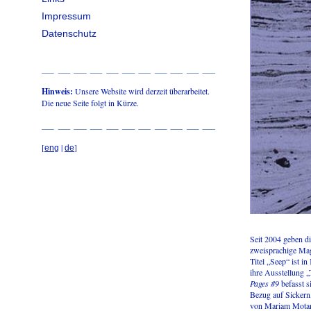
Impressum
Datenschutz
Hinweis:
Unsere Website wird derzeit überarbeitet.
Die neue Seite folgt in Kürze.
[
|
]
eng
de
Seit 2004 geben d
zweisprachige Mag
Titel „Seep“ ist i
ihre Ausstellung 
Pages #9
befasst s
Bezug auf Sickern
von Mariam Motam