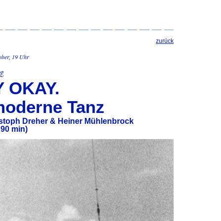
zurück
ober, 19 Uhr
ng
 OKAY.
moderne Tanz
istoph Dreher & Heiner Mühlenbrock
90 min)