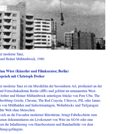
 moderne Tanz,
 und Heiner Mühlenbrock, 1980
ian Wüst (Künstler und Filmkurator, Berlin)
spräch mit Christoph Dreher
derne Tanz ist ein Musikfilm der besonderen Art, produziert an der
nd Fernsehakademie Berlin (dffb) und gefilmt im ummauerten West-
 Dreher und Heiner Mühlenbrock unterlegen Stücke von Pere Ubu, The
Throbbing Gristle, Chrome, The Red Crayola, Ultravox, PIL oder James
n von Müllhalden und Industrieanlagen, Wohnblocks und Tiefgaragen:
hte Welt ohne Menschen.
 sich an die Fassaden moderner Bürotürme, bringt Fabrikschlote zum
enen dokumentieren ein Livekonzert von Wire im SO36 oder eine
en die Inhaftierung von Hausbesetzern und Bandauftritte vor dem
chungsgefängnis.