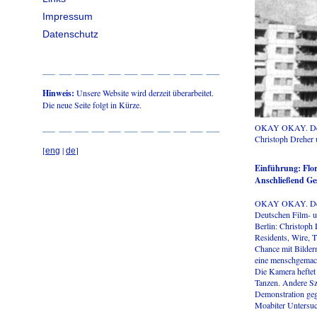
Impressum
Datenschutz
Hinweis:
Unsere Website wird derzeit überarbeitet.
Die neue Seite folgt in Kürze.
OKAY OKAY. Der
Christoph Dreher
[
|
]
eng
de
Einführung: Flor
Anschließend Ge
OKAY OKAY. Der mo
Deutschen Film- u
Berlin: Christoph
Residents, Wire, 
Chance mit Bilder
eine menschgemac
Die Kamera heftet
Tanzen. Andere Sz
Demonstration geg
Moabiter Untersu