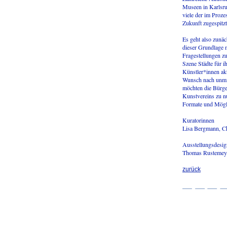
Museen in Karlsru
viele der im Proze
Zukunft zugespitz
Es geht also zunäc
dieser Grundlage mi
Fragestellungen zu 
Szene Städte für i
Künstler*innen ak
Wunsch nach unmitt
möchten die Bürge
Kunstvereins zu n
Formate und Mögl
Kuratorinnen
Lisa Bergmann, Ch
Ausstellungsdesig
Thomas Rustemey
zurück