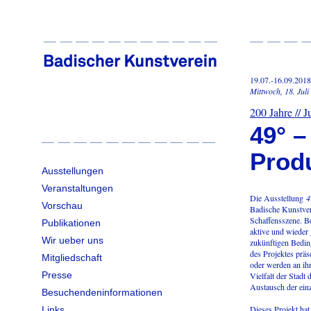
19.07.-16.09.2018
Mittwoch, 18. Jul
200 Jahre // 
49° –
Produ
Ausstellungen
Veranstaltungen
Die Ausstellung
4
Vorschau
Badische Kunstvere
Schaffensszene. Be
Publikationen
aktive und wieder
Wir ueber uns
zukünftigen Beding
des Projektes präs
Mitgliedschaft
oder werden an ihr
Presse
Vielfalt der Stadt
Austausch der ein
Besuchendeninformationen
Dieses Projekt hat
Links