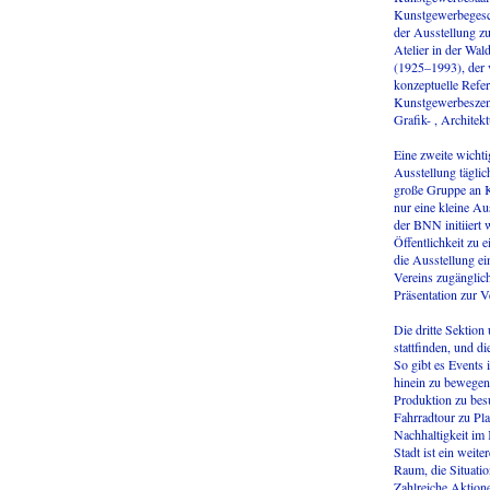
Kunstgewerbegeschä
der Ausstellung z
Atelier in der Wal
(1925–1993), der v
konzeptuelle Refer
Kunstgewerbeszene
Grafik- , Architek
Eine zweite wichti
Ausstellung tägli
große Gruppe an K
nur eine kleine A
der BNN initiiert 
Öffentlichkeit zu 
die Ausstellung ei
Vereins zugänglich
Präsentation zur V
Die dritte Sektion
stattfinden, und di
So gibt es Events 
hinein zu bewegen
Produktion zu bes
Fahrradtour zu Pl
Nachhaltigkeit im
Stadt ist ein weit
Raum, die Situatio
Zahlreiche Aktione