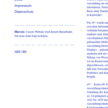
Ausstellung als ei
Impressum
informieren, Netz
Basis einer Stando
Datenschutz
in Karlsruhe?
Für
49°
wurde ein 
zwischen Informat
verbindet beispiels
Hinweis:
Unsere Website wird derzeit überarbeitet.
markiert sind. Ein
Die neue Seite folgt in Kürze.
verschiedenen Pla
gebrauchten Möbel
Ausstellungshistor
Displays – präsent
[
|
]
eng
de
ergänzen und uns 
Teilung von Wisse
wir im Kunstverei
abgeschlossen, son
lädt zum Verweile
Portfolios und Kat
Projekt.
49° – Kulturelle 
Ausstellungsräume
Gründung des Kunst
ist. Ursprünglich 
1821 bis 1829 auss
Ausstellungsräume
Kunstgewerbesaal d