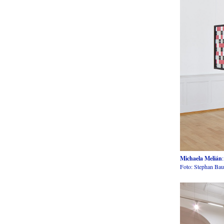
Michaela Melián
Foto: Stephan Ba