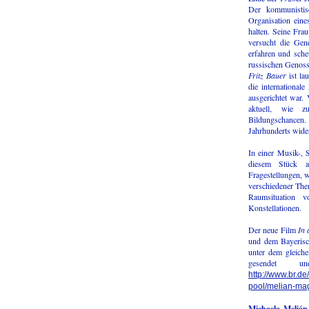
Der kommunistis
Organisation eine
halten. Seine Fra
versucht die Gen
erfahren und sche
russischen Genoss
F
ritz Bauer
ist la
die internationale
ausgerichtet war.
aktuell, wie zu
Bildungschancen.
Jahrhunderts wide
In einer Musik-, 
diesem Stück a
Fragestellungen, w
verschiedener Them
Raumsituation
Konstellationen.
Der neue Film
In 
und dem Bayerisc
unter dem gleich
gesendet 
http://www.br.d
pool/melian-mag
Michaela Meliá