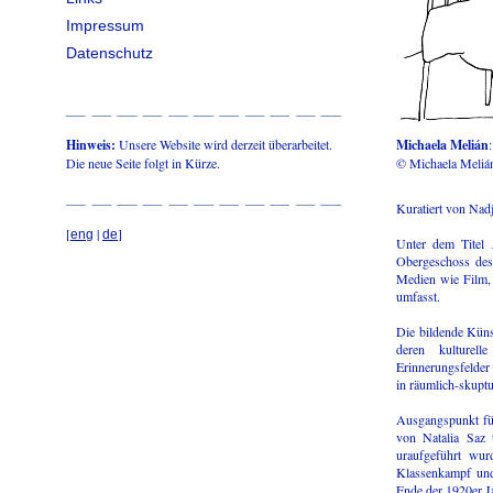
Impressum
Datenschutz
Hinweis:
Unsere Website wird derzeit überarbeitet.
Michaela Melián
Die neue Seite folgt in Kürze.
© Michaela Meliá
Kuratiert von Nad
[
|
]
eng
de
Unter dem Titel
Obergeschoss des 
Medien wie Film, 
umfasst.
Die bildende Küns
deren kulturell
Erinnerungsfelder
in räumlich-skuptu
Ausgangspunkt fü
von Natalia Saz
uraufgeführt wur
Klassenkampf und
Ende der 1920er Ja