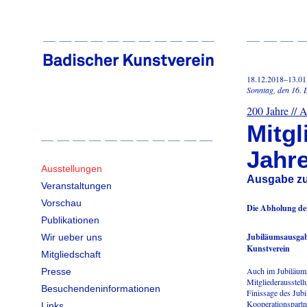
18.12.2018–13.01
Sonntag, den 16.
200 Jahre // 
Mitgl
Jahr
Ausstellungen
Ausgabe zu
Veranstaltungen
Vorschau
Die Abholung der
Publikationen
Jubiläumsausgabe
Wir ueber uns
Kunstverein
Mitgliedschaft
Auch im Jubiläumsj
Presse
Mitgliederausstell
Besuchendeninformationen
Finissage des Jubi
Kooperationspartn
Links