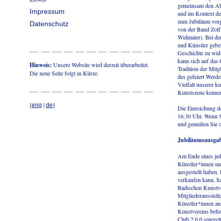
gemeinsam den Abs
Impressum
und im Kontext d
zum Jubiläum vorg
Datenschutz
von der Band Zolf
Widmaier). Bei der
und Künstler gebe
Geschichte zu widm
kann sich auf das 
Hinweis:
Unsere Website wird derzeit überarbeitet.
Tradition der Mit
Die neue Seite folgt in Kürze.
des gefeiert Werde
Vielfalt unserer k
Kunstszene kenne
[
|
]
eng
de
Die Einreichung de
16.30 Uhr. Wenn S
und genießen Sie d
Jubiläumsausgab
Am Ende eines jede
Künstler*innen un
ausgestellt haben.
verkaufen kann, h
Badischen Kunstve
Mitgliederausstell
Künstler*innen aus
Kunstvereins befin
Club 2.0.0 spiegel