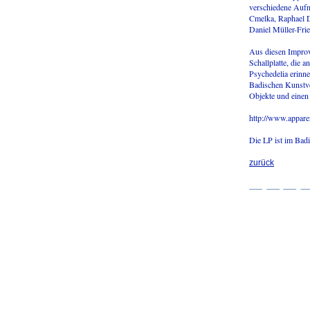
verschiedene Auf
Cmelka, Raphael D
Daniel Müller-Fri
Aus diesen Improv
Schallplatte, die 
Psychedelia erinne
Badischen Kunstve
Objekte und einen 
http://www.appare
Die LP ist im Bad
zurück