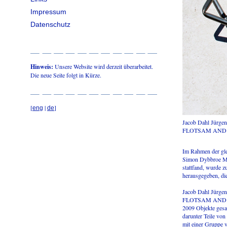
Impressum
Datenschutz
Hinweis:
Unsere Website wird derzeit überarbeitet.
Die neue Seite folgt in Kürze.
[
|
]
eng
de
Jacob Dahl Jürge
FLOTSAM AND JE
Im Rahmen der gle
Simon Dybbroe Møl
stattfand, wurde 
herausgegeben, die 
Jacob Dahl Jürgen
FLOTSAM AND JETS
2009 Objekte gesam
darunter Teile vo
mit einer Gruppe v