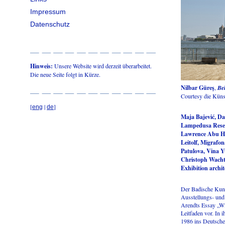
Impressum
Datenschutz
Hinweis:
Unsere Website wird derzeit überarbeitet.
Die neue Seite folgt in Kürze.
Nilbar Güreş
,
Be
Courtesy die Künst
[
|
]
eng
de
Maja Bajević, Da
Lampedusa Resea
Lawrence Abu Ha
Leitolf, Migrafo
Patulova, Vina Y
Christoph Wachte
Exhibition archi
Der Badische Kunst
Ausstellungs- un
Arendts Essay „Wir
Leitfaden vor. In 
1986 ins Deutsche