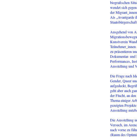
biografischen Sit
wendet sich gegen 
der Migrant_innen,
Als „Avantgarde ihr
Staatsbürgerschaft
Ausgehend von Are
Migrationsbewegu
Kunstverein Wande
Teilnehmer_innen a
zu präsentieren un
Dokumentar- und K
Performances, Inst
Ausstellung und V
Die Frage nach Ide
Gender, Queer und
aufgedeckt, Begrif
geht aber auch ga
der Flucht, an den
Thema einiger Arbe
gezeigten Projekte
Ausstellung nutzb
Die Ausstellung u
Versuch, im Arend
nach vorne zu führ
(Raum des Optimi